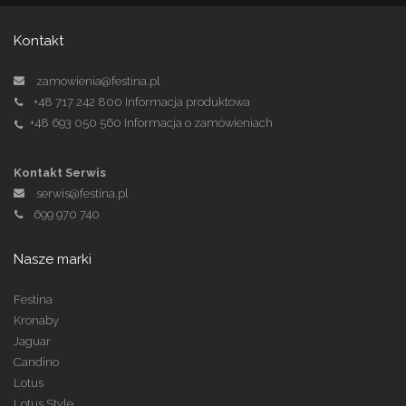
Kontakt
zamowienia@festina.pl
+48 717 242 800
Informacja produktowa
+48 693 050 560
Informacja o zamówieniach
Kontakt Serwis
serwis@festina.pl
699 970 740
Nasze marki
Festina
Kronaby
Jaguar
Candino
Lotus
Lotus Style