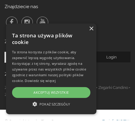
Znajdziecie nas
×
Ta strona używa plików
cookie
Zalogowanie do newsletteru!
Ta strona korzysta z plików cookie, aby
zapewnić lepszą wygodę użytkowania.
Korzystając z tej strony, wyrażasz zgodę na
używanie przez nas wszystkich plików cookie
Zegarki w ofercie
zgodnie z warunkami naszej polityki plików
cookie.
Dowiedz się więcej
Zegarki Festina
•
Zegarki Kronaby
•
Zegarki Jaguar
•
Zegarki Candino
•
AKCEPTUJ WSZYSTKIE
Zegarki Lotus
•
Zegarki Calypso
POKAŻ SZCZEGÓŁY
NIEZBĘDNE
© Copyright Janeba Time Sp. z o.o. 2017-
Topinfo DIGITAL
WYDAJNOŚĆ
2026
TARGETOWANIE