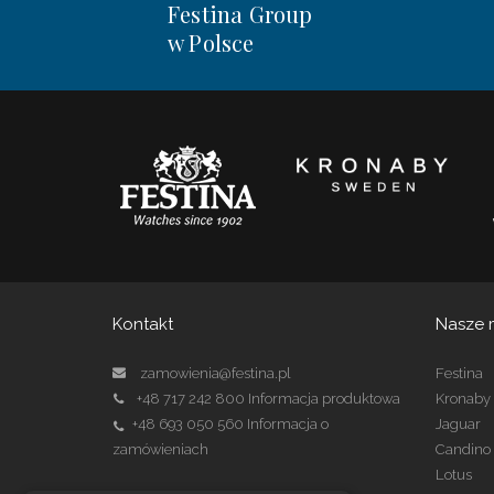
Festina Group
w Polsce
Kontakt
Nasze 
zamowienia@festina.pl
Festina
+48 717 242 800
Informacja produktowa
Kronaby
+48 693 050 560
Informacja o
Jaguar
zamówieniach
Candino
Lotus