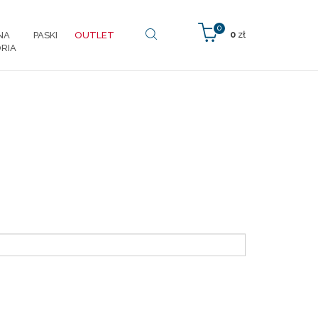
0
0
zł
NA
PASKI
OUTLET
RIA