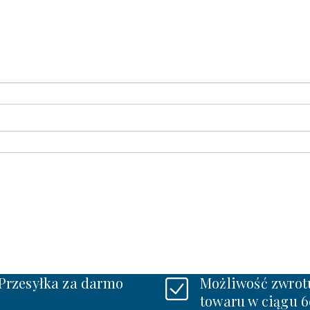
Przesyłka za darmo
Możliwość zwrot
towaru w ciągu 6