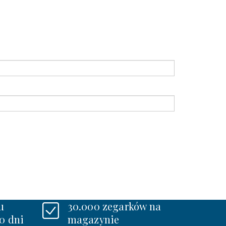
u
30.000 zegarków na
0 dni
magazynie