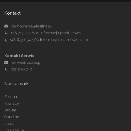
Kontakt
zamowienia@festina.pl
+48 717 242 800
Informacja produktowa
+48 693 050 560
Informacja o zamówieniach
Kontakt Serwis
serwis@festina.pl
699 970 740
Nasze marki
Festina
Kronaby
Jaguar
Candino
Lotus
Lotus Style