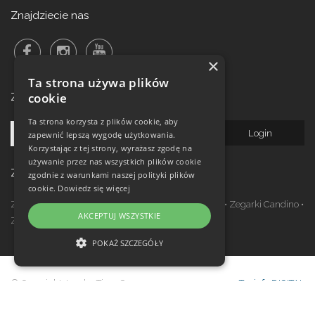
Znajdziecie nas
×
Ta strona używa plików
cookie
Zalogowanie do newsletteru!
Ta strona korzysta z plików cookie, aby
zapewnić lepszą wygodę użytkowania.
Korzystając z tej strony, wyrażasz zgodę na
używanie przez nas wszystkich plików cookie
Zegarki w ofercie
zgodnie z warunkami naszej polityki plików
cookie.
Dowiedz się więcej
Zegarki Festina
•
Zegarki Kronaby
•
Zegarki Jaguar
•
Zegarki Candino
•
AKCEPTUJ WSZYSTKIE
Zegarki Lotus
•
Zegarki Calypso
POKAŻ SZCZEGÓŁY
NIEZBĘDNE
© Copyright Janeba Time Sp. z o.o. 2017-
Topinfo DIGITAL
WYDAJNOŚĆ
2026
TARGETOWANIE