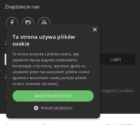
Znajdziecie nas
×
Ta strona używa plików
cookie
Zalogowanie do newsletteru!
Ta strona korzysta z plików cookie, aby
zapewnić lepszą wygodę użytkowania.
Korzystając z tej strony, wyrażasz zgodę na
używanie przez nas wszystkich plików cookie
Zegarki w ofercie
zgodnie z warunkami naszej polityki plików
cookie.
Dowiedz się więcej
Zegarki Festina
•
Zegarki Kronaby
•
Zegarki Jaguar
•
Zegarki Candino
•
AKCEPTUJ WSZYSTKIE
Zegarki Lotus
•
Zegarki Calypso
POKAŻ SZCZEGÓŁY
NIEZBĘDNE
© Copyright Janeba Time Sp. z o.o. 2017-
Topinfo DIGITAL
WYDAJNOŚĆ
2026
TARGETOWANIE