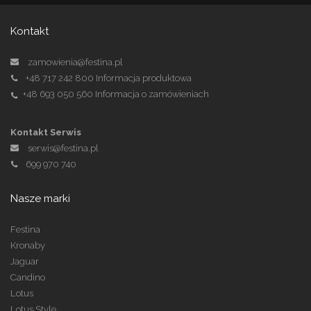
Kontakt
zamowienia@festina.pl
+48 717 242 800
Informacja produktowa
+48 693 050 560
Informacja o zamówieniach
Kontakt Serwis
serwis@festina.pl
699 970 740
Nasze marki
Festina
Kronaby
Jaguar
Candino
Lotus
Lotus Style