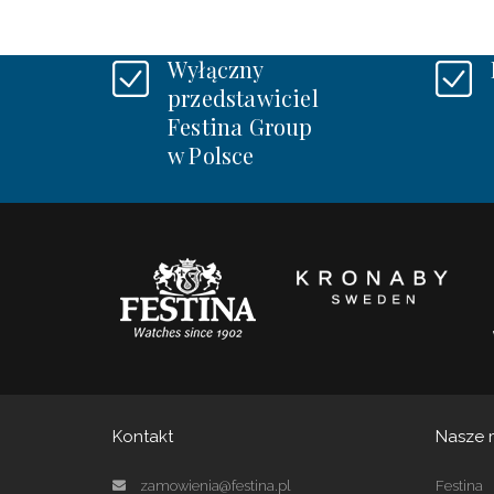
Wyłączny
przedstawiciel
Festina Group
w Polsce
Kontakt
Nasze 
zamowienia@festina.pl
Festina