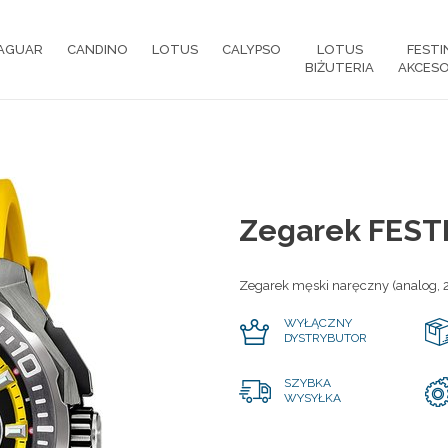
AGUAR
CANDINO
LOTUS
CALYPSO
LOTUS
FESTI
BIŻUTERIA
AKCESO
Zegarek FEST
Zegarek męski naręczny (analog, 
WYŁĄCZNY
DYSTRYBUTOR
SZYBKA
WYSYŁKA