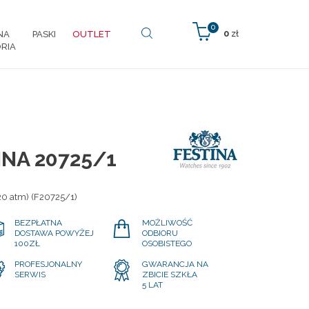
0
0
zł
NA
PASKI
OUTLET
RIA
INA 20725/1
20 atm) (F20725/1)
BEZPŁATNA
MOŻLIWOŚĆ
DOSTAWA POWYŻEJ
ODBIORU
100ZŁ
OSOBISTEGO
PROFESJONALNY
GWARANCJA NA
SERWIS
ZBICIE SZKŁA
5 LAT