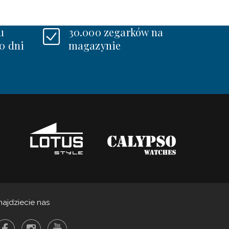
u
30.000 zegarków na
0 dni
magazynie
najdziecie nas