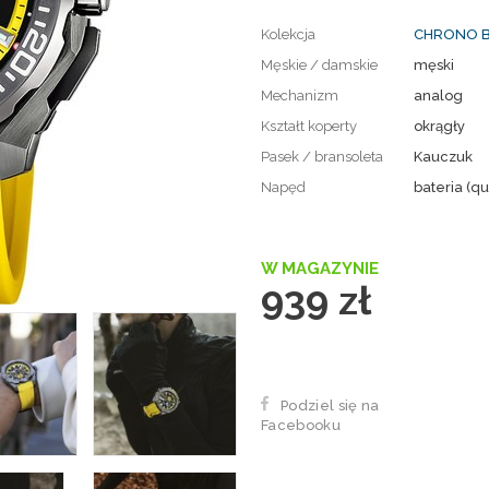
Kolekcja
CHRONO B
Męskie / damskie
męski
Mechanizm
analog
Kształt koperty
okrągły
Pasek / bransoleta
Kauczuk
Napęd
bateria (qu
W MAGAZYNIE
939 zł
Podziel się na
Facebooku