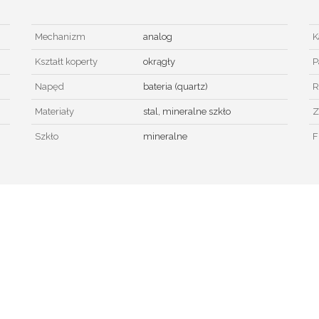
Mechanizm
analog
K
Kształt koperty
okrągły
P
Napęd
bateria (quartz)
R
Materiały
stal, mineralne szkło
Z
Szkło
mineralne
F