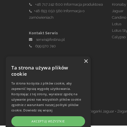
+48 717 242 800
Informacja produktowa
Kronaby
+48 693 050 560
Informacja o
Jaguar
zamówieniach
Candino
Lotus
Lotus St
Kontakt Serwis
Calypso
serwis@festina.pl
699 970 740
×
Ta strona używa plików
cookie
Ta strona korzysta z plików cookie, aby
zapewnić lepszą wygodę użytkowania.
Korzystając z tej strony, wyrażasz zgodę na
Zegarki w ofercie
używanie przez nas wszystkich plików cookie
zgodnie z warunkami naszej polityki plików
cookie.
Dowiedz się więcej
Zegarki Festina
•
Zegarki Kronaby
•
Zegarki Jaguar
•
Zegar
AKCEPTUJ WSZYSTKIE