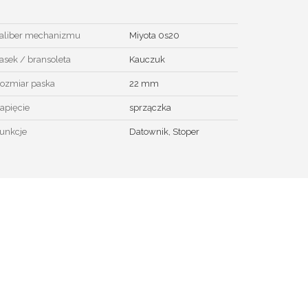
aliber mechanizmu
Miyota 0s20
asek / bransoleta
Kauczuk
ozmiar paska
22 mm
apięcie
sprzączka
unkcje
Datownik, Stoper