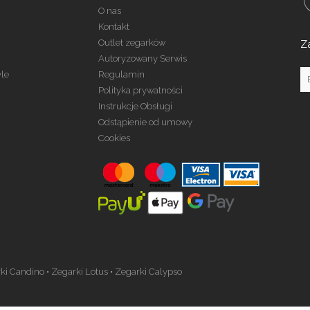
O nas
Kontakt
Outlet zegarków
Z
Autoryzowany Serwis
yle
Regulamin
Polityka prywatności
Instrukcje Obsługi
Odstąpienie od umowy
Cookies
ki Candino
•
Zegarki Lotus
•
Zegarki Calypso