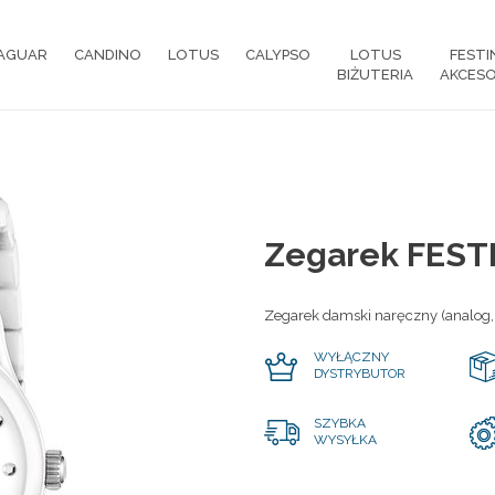
AGUAR
CANDINO
LOTUS
CALYPSO
LOTUS
FESTI
BIŻUTERIA
AKCESO
Zegarek FEST
Zegarek damski naręczny (analog,
WYŁĄCZNY
DYSTRYBUTOR
SZYBKA
WYSYŁKA