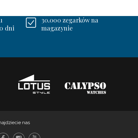
u
30.000 zegarków na
0 dni
magazynie
najdziecie nas