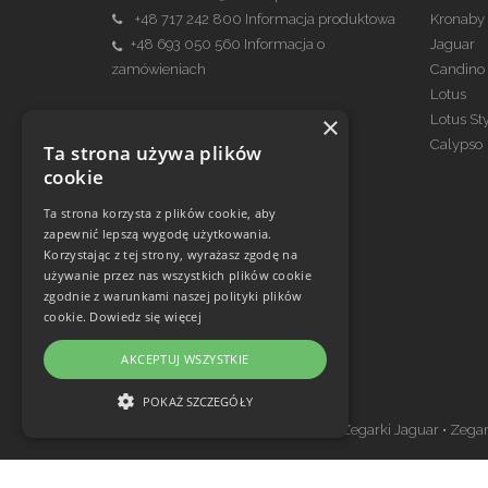
+48 717 242 800
Informacja produktowa
Kronaby
+48 693 050 560
Informacja o
Jaguar
zamówieniach
Candino
Lotus
×
Lotus St
Kontakt Serwis
Calypso
Ta strona używa plików
serwis@festina.pl
cookie
699 970 740
Ta strona korzysta z plików cookie, aby
zapewnić lepszą wygodę użytkowania.
Korzystając z tej strony, wyrażasz zgodę na
używanie przez nas wszystkich plików cookie
zgodnie z warunkami naszej polityki plików
cookie.
Dowiedz się więcej
AKCEPTUJ WSZYSTKIE
Zegarki w ofercie
POKAŻ SZCZEGÓŁY
Zegarki Festina
•
Zegarki Kronaby
•
Zegarki Jaguar
•
Zegar
NIEZBĘDNE
WYDAJNOŚĆ