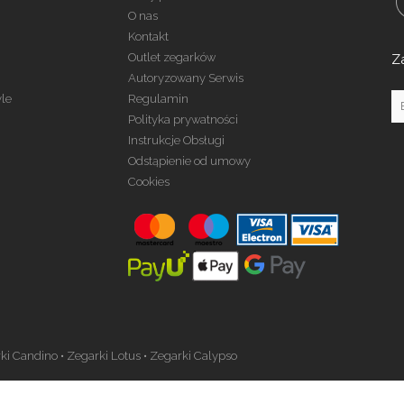
O nas
Kontakt
Outlet zegarków
Z
Autoryzowany Serwis
yle
Regulamin
Polityka prywatności
Instrukcje Obsługi
Odstąpienie od umowy
Cookies
ki Candino
•
Zegarki Lotus
•
Zegarki Calypso