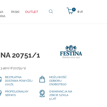
0
0
zł
NA
PASKI
OUTLET
RIA
INA 20751/1
 3 atm) (F20751/1)
BEZPŁATNA
MOŻLIWOŚĆ
DOSTAWA POWYŻEJ
ODBIORU
100ZŁ
OSOBISTEGO
PROFESJONALNY
GWARANCJA NA
SERWIS
ZBICIE SZKŁA
5 LAT