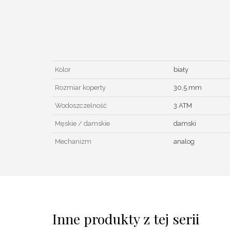
Kolor
biały
Rozmiar koperty
30,5 mm
Wodoszczelność
3 ATM
Męskie / damskie
damski
Mechanizm
analog
Inne produkty z tej serii