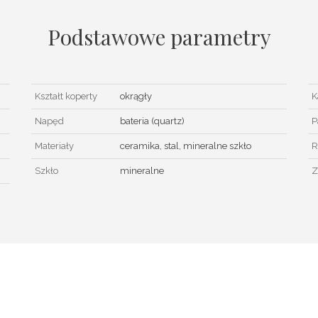
Podstawowe parametry
Kształt koperty
okrągły
K
Napęd
bateria (quartz)
P
Materiały
ceramika, stal, mineralne szkło
R
Szkło
mineralne
Z