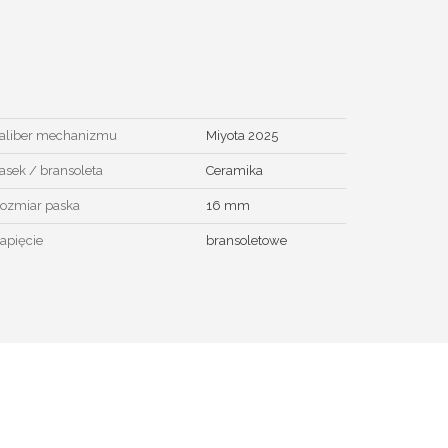
aliber mechanizmu
Miyota 2025
asek / bransoleta
Ceramika
ozmiar paska
16 mm
apięcie
bransoletowe