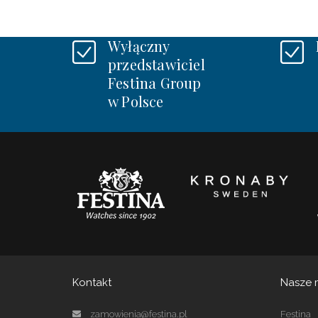
Wyłączny
przedstawiciel
Festina Group
w Polsce
Kontakt
Nasze 
zamowienia@festina.pl
Festina