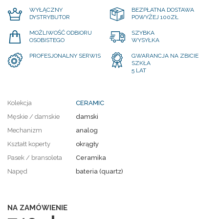
WYŁĄCZNY
BEZPŁATNA DOSTAWA
DYSTRYBUTOR
POWYŻEJ 100ZŁ
MOŻLIWOŚĆ ODBIORU
SZYBKA
OSOBISTEGO
WYSYŁKA
PROFESJONALNY SERWIS
GWARANCJA NA ZBICIE
SZKŁA
5 LAT
Kolekcja
CERAMIC
Męskie / damskie
damski
Mechanizm
analog
Kształt koperty
okrągły
Pasek / bransoleta
Ceramika
Napęd
bateria (quartz)
NA ZAMÓWIENIE