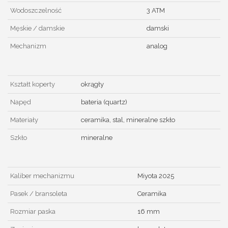
Wodoszczelność
3 ATM
Męskie / damskie
damski
Mechanizm
analog
Kształt koperty
okrągły
Napęd
bateria (quartz)
Materiały
ceramika, stal, mineralne szkło
Szkło
mineralne
Kaliber mechanizmu
Miyota 2025
Pasek / bransoleta
Ceramika
Rozmiar paska
16 mm