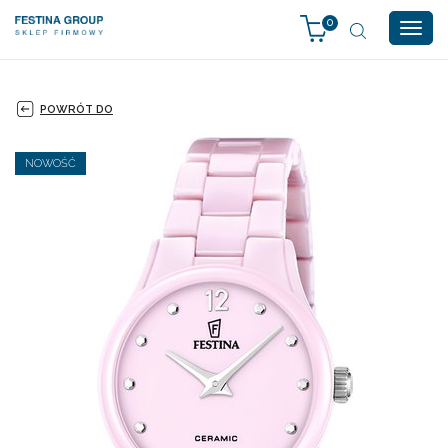
0
Togg
navig
POWRÓT DO
NOWOŚĆ