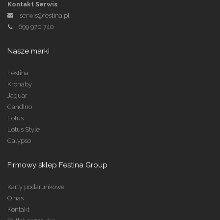
Kontakt Serwis
serwis@festina.pl
699 970 740
Nasze marki
Festina
Kronaby
Jaguar
Candino
Lotus
Lotus Style
Calypso
Firmowy sklep Festina Group
Karty podarunkowe
O nas
Kontakt