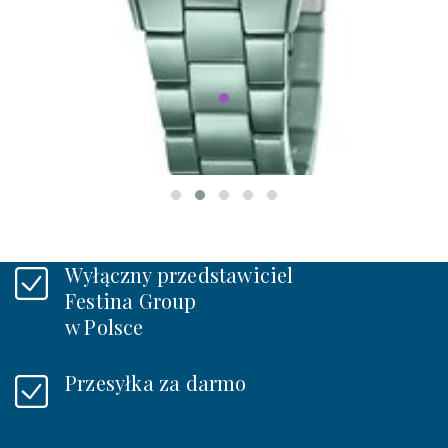
Festina 20751/3
CERAMIC
749 zł
NA ZAMÓWIENIE
Wyłączny przedstawiciel
Festina Group
w Polsce
Przesyłka za darmo