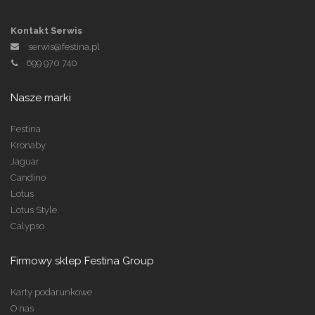
Kontakt Serwis
serwis@festina.pl
699 970 740
Nasze marki
Festina
Kronaby
Jaguar
Candino
Lotus
Lotus Style
Calypso
Firmowy sklep Festina Group
Karty podarunkowe
O nas