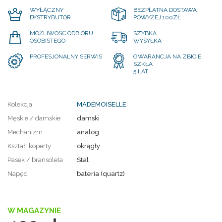
WYŁĄCZNY
BEZPŁATNA DOSTAWA
DYSTRYBUTOR
POWYŻEJ 100ZŁ
MOŻLIWOŚĆ ODBIORU
SZYBKA
OSOBISTEGO
WYSYŁKA
PROFESJONALNY SERWIS
GWARANCJA NA ZBICIE
SZKŁA
5 LAT
Kolekcja
MADEMOISELLE
Męskie / damskie
damski
Mechanizm
analog
Kształt koperty
okrągły
Pasek / bransoleta
Stal
Napęd
bateria (quartz)
W MAGAZYNIE