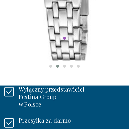
Festina 20746/3
MADEMOISELLE
499 zł
W MAGAZYNIE
Wyłączny przedstawiciel
Festina Group
w Polsce
Przesyłka za darmo