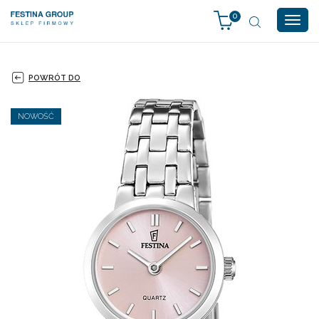
0
Togg
navig
POWRÓT DO
NOWOŚĆ