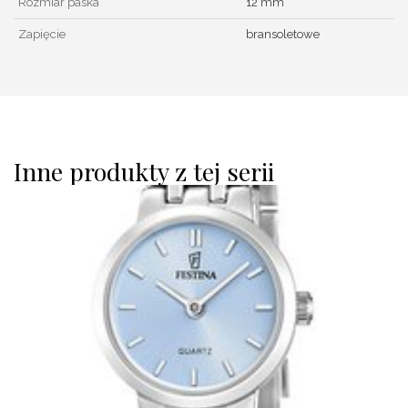
Rozmiar paska
12 mm
Zapięcie
bransoletowe
Inne produkty z tej serii