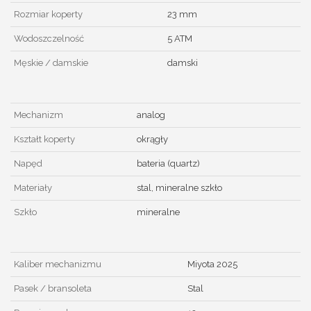
Rozmiar koperty
23 mm
Wodoszczelność
5 ATM
Męskie / damskie
damski
Mechanizm
analog
Kształt koperty
okrągły
Napęd
bateria (quartz)
Materiały
stal, mineralne szkło
Szkło
mineralne
Kaliber mechanizmu
Miyota 2025
Pasek / bransoleta
Stal