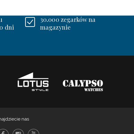
u
30.000 zegarków na
0 dni
magazynie
najdziecie nas