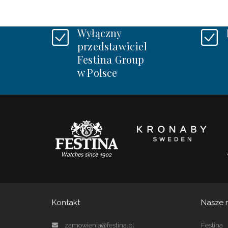
Wyłączny
przedstawiciel
Festina Group
w Polsce
Kontakt
Nasze 
zamowienia@festina.pl
Festina