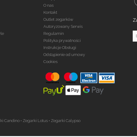
O nas
Kontakt
Outlet zegarków
Z
Autoryzowany Serwis
yle
Regulamin
Polityka prywatności
Instrukcje Obsługi
Odstąpienie od umowy
Cookies
ki Candino
•
Zegarki Lotus
•
Zegarki Calypso