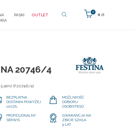
0
0
zł
NA
PASKI
OUTLET
RIA
INA 20746/4
 5 atm) (F20746/4)
BEZPŁATNA
MOŻLIWOŚĆ
DOSTAWA POWYŻEJ
ODBIORU
100ZŁ
OSOBISTEGO
PROFESJONALNY
GWARANCJA NA
SERWIS
ZBICIE SZKŁA
5 LAT