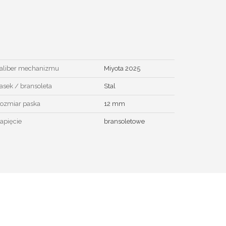
aliber mechanizmu
Miyota 2025
asek / bransoleta
Stal
ozmiar paska
12 mm
apięcie
bransoletowe