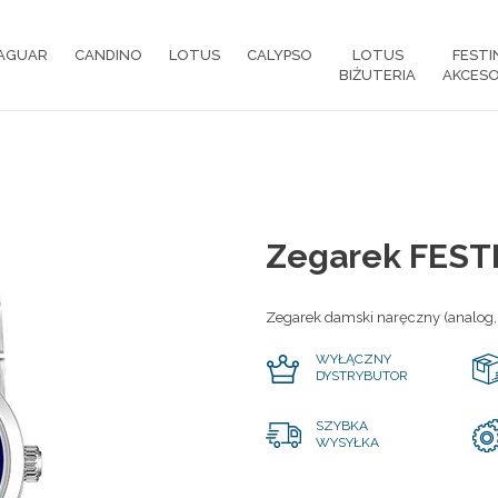
AGUAR
CANDINO
LOTUS
CALYPSO
LOTUS
FESTI
BIŻUTERIA
AKCESO
Zegarek FEST
Zegarek damski naręczny (analog,
WYŁĄCZNY
DYSTRYBUTOR
SZYBKA
WYSYŁKA