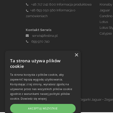
+48 717 242 800
Informacja produktowa
Kronaby
+48 693 050 560
Informacja o
Jaguar
zamówieniach
Candino
Lotus
Lotus St
Kontakt Serwis
Calypso
serwis@festina.pl
699 970 740
×
Ta strona używa plików
cookie
Ta strona korzysta z plików cookie, aby
zapewnić lepszą wygodę użytkowania.
Korzystając z tej strony, wyrażasz zgodę na
Zegarki w ofercie
używanie przez nas wszystkich plików cookie
zgodnie z warunkami naszej polityki plików
cookie.
Dowiedz się więcej
Zegarki Festina
•
Zegarki Kronaby
•
Zegarki Jaguar
•
Zegar
AKCEPTUJ WSZYSTKIE