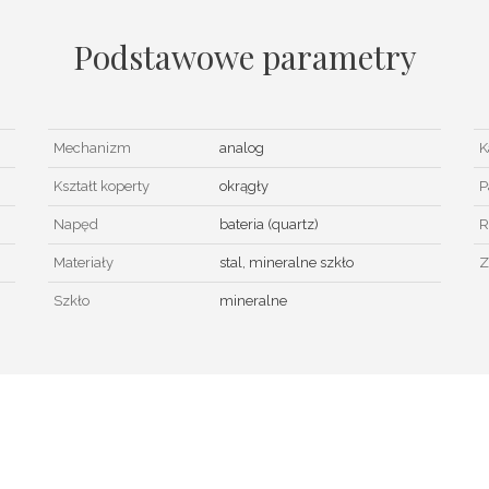
Podstawowe parametry
Mechanizm
analog
K
Kształt koperty
okrągły
P
Napęd
bateria (quartz)
R
Materiały
stal, mineralne szkło
Z
Szkło
mineralne