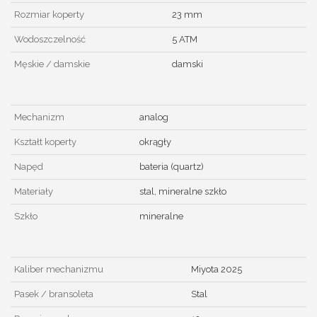
Rozmiar koperty
23 mm
Wodoszczelność
5 ATM
Męskie / damskie
damski
Mechanizm
analog
Kształt koperty
okrągły
Napęd
bateria (quartz)
Materiały
stal, mineralne szkło
Szkło
mineralne
Kaliber mechanizmu
Miyota 2025
Pasek / bransoleta
Stal