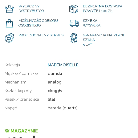
WYŁĄCZNY
BEZPŁATNA DOSTAWA
DYSTRYBUTOR
POWYŻEJ 100ZŁ
MOŻLIWOŚĆ ODBIORU
SZYBKA
OSOBISTEGO
WYSYŁKA
PROFESJONALNY SERWIS
GWARANCJA NA ZBICIE
SZKŁA
5 LAT
Kolekcja
MADEMOISELLE
Męskie / damskie
damski
Mechanizm
analog
Kształt koperty
okrągły
Pasek / bransoleta
Stal
Napęd
bateria (quartz)
W MAGAZYNIE