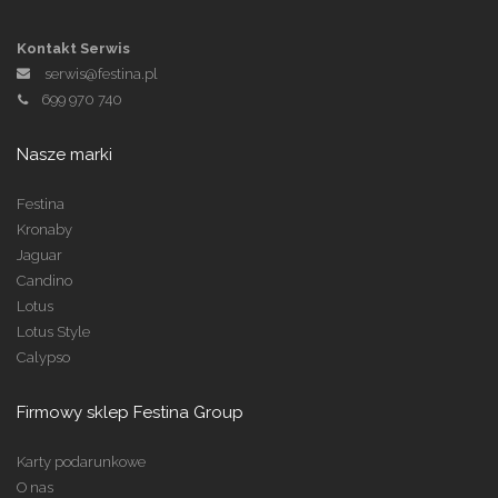
Kontakt Serwis
serwis@festina.pl
699 970 740
Nasze marki
Festina
Kronaby
Jaguar
Candino
Lotus
Lotus Style
Calypso
Firmowy sklep Festina Group
Karty podarunkowe
O nas