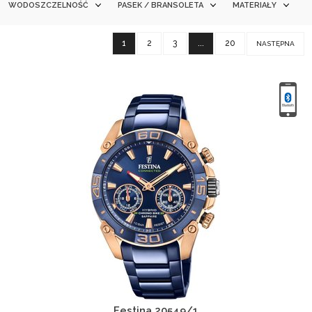
WODOSZCZELNOŚĆ
PASEK / BRANSOLETA
MATERIAŁY
1
2
3
...
20
NASTĘPNA
Festina 20549/1