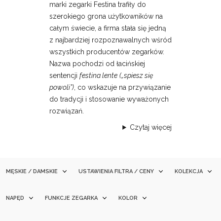
marki zegarki Festina trafiły do
szerokiego grona użytkowników na
całym świecie, a firma stała się jedną
z najbardziej rozpoznawalnych wśród
wszystkich producentów zegarków.
Nazwa pochodzi od łacińskiej
sentencji
festina lente
(„spiesz się
powoli”)
, co wskazuje na przywiązanie
do tradycji i stosowanie wyważonych
rozwiązań.
Czytaj więcej
MĘSKIE / DAMSKIE
USTAWIENIA FILTRA / CENY
KOLEKCJA
NAPĘD
FUNKCJE ZEGARKA
KOLOR